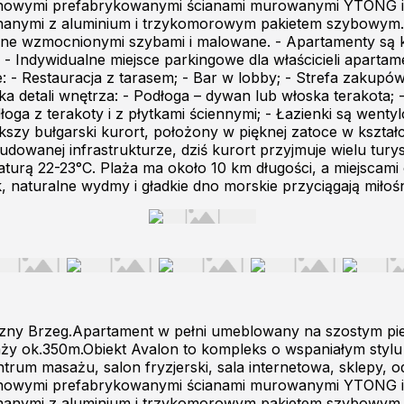
a nowymi prefabrykowanymi ścianami murowanymi YTONG i p
ykonanymi z aluminium i trzykomorowym pakietem szybowym
zone wzmocnionymi szybami i malowane. - Apartamenty są k
- Indywidualne miejsce parkingowe dla właścicieli apartam
 - Restauracja z tarasem; - Bar w lobby; - Strefa zakupów;
ka detali wnętrza: - Podłoga – dywan lub włoska terakota; - 
oga z terakoty i z płytkami ściennymi; - Łazienki są wen
kszy bułgarski kurort, położony w pięknej zatoce w kszta
udowanej infrastrukturze, dziś kurort przyjmuje wielu turyst
raturą 22-23°C. Plaża ma około 10 km długości, a miejscam
, naturalne wydmy i gładkie dno morskie przyciągają miłoś
zny Brzeg.Apartament w pełni umeblowany na szostym piet
aży ok.350m.Obiekt Avalon to kompleks o wspaniałym styl
centrum masażu, salon fryzjerski, sala internetowa, sklepy
a nowymi prefabrykowanymi ścianami murowanymi YTONG i p
ykonanymi z aluminium i trzykomorowym pakietem szybowym