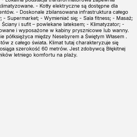
limatyzowane. - Kotły elektryczne są dostępne dla
entów. - Doskonale zbilansowana infrastruktura całego
 - Supermarket; - Wymieniać się; - Sala fitness; - Masaż;
Ściany i sufit – powlekane lateksem; - Klimatyzator; -
tylowane i wyposażone w kabiny prysznicowe lub wanny.
łcie półksiężyca między Nesebyrem a Świętym Własem .
ów z całego świata. Klimat tutaj charakteryzuje się
i osiąga szerokość 60 metrów. Jest zdobywcą Błękitnej
ników letniego komfortu na plaży.