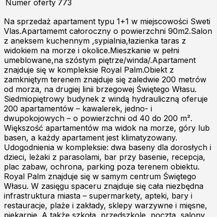
Numer oferty
773
Na sprzedaż apartament typu 1+1 w miejscowości Sweti
Vlas.Apartamemt całoroczny o powierzchni 90m2.Salon
z aneksem kuchennym ,sypialnia,łazienka taras z
widokiem na morze i okolice.Mieszkanie w pełni
umeblowane,na szóstym piętrze/winda/.Apartament
znajduje się w kompleksie Royal Palm.Obiekt z
zamkniętym terenem znajduje się zaledwie 200 metrów
od morza, na drugiej linii brzegowej Świętego Własu.
Siedmiopiętrowy budynek z windą hydrauliczną oferuje
200 apartamentów – kawalerek, jedno- i
dwupokojowych – o powierzchni od 40 do 200 m².
Większość apartamentów ma widok na morze, góry lub
basen, a każdy apartament jest klimatyzowany.
Udogodnienia w kompleksie: dwa baseny dla dorosłych i
dzieci, leżaki z parasolami, bar przy basenie, recepcja,
plac zabaw, ochrona, parking poza terenem obiektu.
Royal Palm znajduje się w samym centrum Świętego
Własu. W zasięgu spaceru znajduje się cała niezbędna
infrastruktura miasta – supermarkety, apteki, bary i
restauracje, plaże i zakłady, sklepy warzywne i mięsne,
piekarnie. A także szkoła, przedszkole, poczta, salony