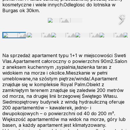
kosmetyczne i wiele innych.Odleglosc do lotniska w
Burgas ok 30km.
Na sprzedaż apartament typu 1+1 w miejscowości Sweti
Vlas.Apartamemt całoroczny o powierzchni 90m2.Salon
z aneksem kuchennym ,sypialnia,łazienka taras z
widokiem na morze i okolice.Mieszkanie w pełni
umeblowane,na szóstym piętrze/winda/.Apartament
znajduje się w kompleksie Royal Palm.Obiekt z
zamkniętym terenem znajduje się zaledwie 200 metrów
od morza, na drugiej linii brzegowej Świętego Własu.
Siedmiopiętrowy budynek z windą hydrauliczną oferuje
200 apartamentów – kawalerek, jedno- i
dwupokojowych – o powierzchni od 40 do 200 m².
Większość apartamentów ma widok na morze, góry lub
basen, a każdy apartament jest klimatyzowany.