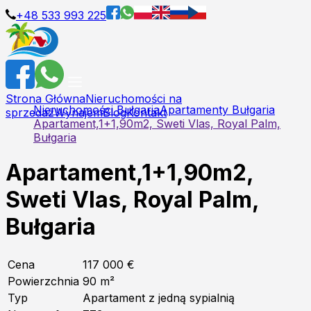
+48 533 993 225
Strona Główna
Nieruchomości na
Nieruchomości Bułgaria
Apartamenty Bułgaria
sprzedaż
Wynajem
Blog
Kontakt
Apartament,1+1,90m2, Sweti Vlas, Royal Palm,
Bułgaria
Apartament,1+1,90m2,
Sweti Vlas, Royal Palm,
Bułgaria
Cena
117 000 €
Powierzchnia
90
m²
Typ
Apartament z jedną sypialnią