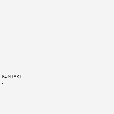
KONTAKT
+48 533 993 225
9:00 - 18:00
Zapraszamy do kontaktu online!
Burgas p.k