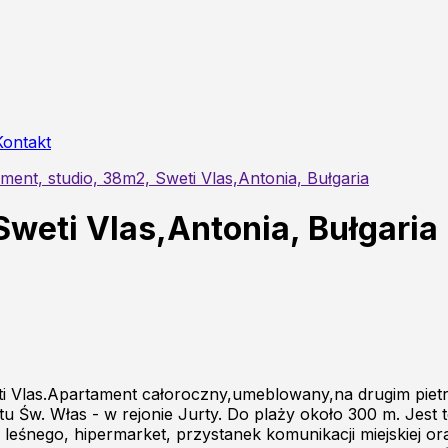
Kontakt
ment, studio, 38m2, Sweti Vlas,Antonia, Bułgaria
weti Vlas,Antonia, Bułgaria
ti Vlas.Apartament całoroczny,umeblowany,na drugim pie
rtu Św. Włas - w rejonie Jurty. Do plaży około 300 m. Jes
 leśnego, hipermarket, przystanek komunikacji miejskiej or