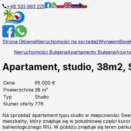
+48 533 993 225
Strona Główna
Nieruchomości na sprzedaż
Wynajem
Blog
Nieruchomości Bułgaria
Apartamenty Bułgaria
Aparta
Apartament, studio, 38m2, S
Cena
65 000 €
Powierzchnia
38
m²
Typ
Studio
Numer oferty
776
Na sprzedaż apartament typu studio w miejscowości Swe
mieszkalny, który znajduje się w południowej części kuro
balneologicznego RIU. W pobliżu znajduje się teren parku