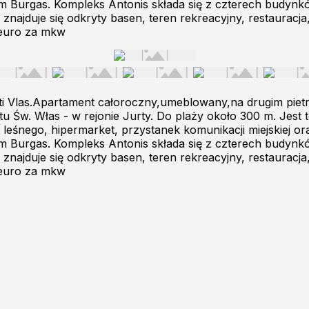
em Burgas. Kompleks Antonis składa się z czterech budynk
najduje się odkryty basen, teren rekreacyjny, restauracja
 euro za mkw
ti Vlas.Apartament całoroczny,umeblowany,na drugim pie
rtu Św. Włas - w rejonie Jurty. Do plaży około 300 m. Jes
 leśnego, hipermarket, przystanek komunikacji miejskiej or
em Burgas. Kompleks Antonis składa się z czterech budynk
najduje się odkryty basen, teren rekreacyjny, restauracja
 euro za mkw