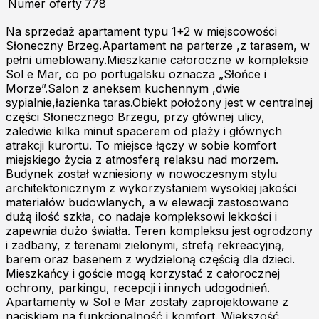
Numer oferty
778
Na sprzedaż apartament typu 1+2 w miejscowości
Słoneczny Brzeg.Apartament na parterze ,z tarasem, w
pełni umeblowany.Mieszkanie całoroczne w kompleksie
Sol e Mar, co po portugalsku oznacza „Słońce i
Morze”.Salon z aneksem kuchennym ,dwie
sypialnie,łazienka taras.Obiekt położony jest w centralnej
części Słonecznego Brzegu, przy głównej ulicy,
zaledwie kilka minut spacerem od plaży i głównych
atrakcji kurortu. To miejsce łączy w sobie komfort
miejskiego życia z atmosferą relaksu nad morzem.
Budynek został wzniesiony w nowoczesnym stylu
architektonicznym z wykorzystaniem wysokiej jakości
materiałów budowlanych, a w elewacji zastosowano
dużą ilość szkła, co nadaje kompleksowi lekkości i
zapewnia dużo światła. Teren kompleksu jest ogrodzony
i zadbany, z terenami zielonymi, strefą rekreacyjną,
barem oraz basenem z wydzieloną częścią dla dzieci.
Mieszkańcy i goście mogą korzystać z całorocznej
ochrony, parkingu, recepcji i innych udogodnień.
Apartamenty w Sol e Mar zostały zaprojektowane z
naciskiem na funkcjonalność i komfort. Większość