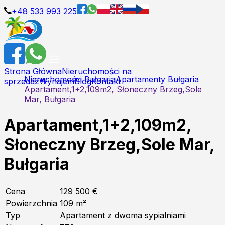
+48 533 993 225
Strona Główna
Nieruchomości na
Nieruchomości Bułgaria
Apartamenty Bułgaria
sprzedaż
Wynajem
Blog
Kontakt
Apartament,1+2,109m2, Słoneczny Brzeg,Sole
Mar, Bułgaria
Apartament,1+2,109m2,
Słoneczny Brzeg,Sole Mar,
Bułgaria
Cena
129 500 €
Powierzchnia
109
m²
Typ
Apartament z dwoma sypialniami