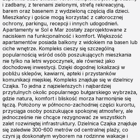
i zadbany, z terenami zielonymi, strefą rekreacyjną,
barem oraz basenem z wydzieloną częścią dla dzieci.
Mieszkańcy i goście mogą korzystać z całorocznej
ochrony, parkingu, recepcji i innych udogodnień.
Apartamenty w Sol e Mar zostały zaprojektowane z
naciskiem na funkcjonalność i komfort. Większość
apartamentów posiada balkony z widokiem na basen lub
ciche wnętrze. Kompleks cieszy się szczególną
popularnością wśród osób poszukujących mieszkania
nie tylko na letni wypoczynek, ale również jako
dochodowej inwestycji. Dzięki dogodnej lokalizacji w
pobliżu sklepów, kawiarni, apteki i przystanków
komunikacji miejskiej. Kompleks znajduje się w dzielnicy
Czajka. To jedna z najzieleńszych i najbardziej
przytulnych okolic popularnego bułgarskiego wybrzeża,
gdzie natura, komfort i bliskość morza harmonijnie się
łączą. Położony w północno-zachodniej części kurortu,
przyciąga osoby poszukujące spokojnej atmosfery, ale
jednocześnie nie chcące rezygnować ze wszystkich
zalet rozwiniętej infrastruktury. Dzielnica Czajka znajduje
się zaledwie 300-600 metrów od centralnej plaży, co
czyni ją doskonałym wyborem na rodzinne wakacje i