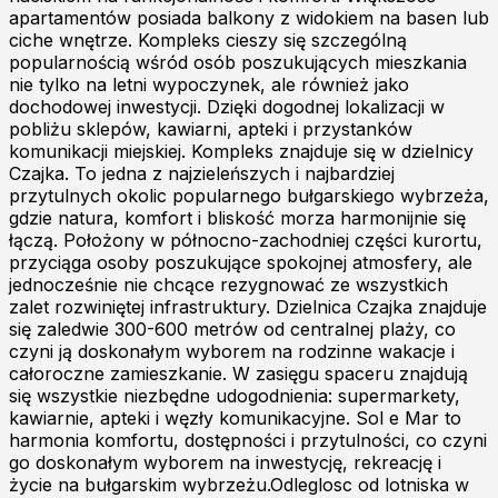
apartamentów posiada balkony z widokiem na basen lub
ciche wnętrze. Kompleks cieszy się szczególną
popularnością wśród osób poszukujących mieszkania
nie tylko na letni wypoczynek, ale również jako
dochodowej inwestycji. Dzięki dogodnej lokalizacji w
pobliżu sklepów, kawiarni, apteki i przystanków
komunikacji miejskiej. Kompleks znajduje się w dzielnicy
Czajka. To jedna z najzieleńszych i najbardziej
przytulnych okolic popularnego bułgarskiego wybrzeża,
gdzie natura, komfort i bliskość morza harmonijnie się
łączą. Położony w północno-zachodniej części kurortu,
przyciąga osoby poszukujące spokojnej atmosfery, ale
jednocześnie nie chcące rezygnować ze wszystkich
zalet rozwiniętej infrastruktury. Dzielnica Czajka znajduje
się zaledwie 300-600 metrów od centralnej plaży, co
czyni ją doskonałym wyborem na rodzinne wakacje i
całoroczne zamieszkanie. W zasięgu spaceru znajdują
się wszystkie niezbędne udogodnienia: supermarkety,
kawiarnie, apteki i węzły komunikacyjne. Sol e Mar to
harmonia komfortu, dostępności i przytulności, co czyni
go doskonałym wyborem na inwestycję, rekreację i
życie na bułgarskim wybrzeżu.Odleglosc od lotniska w