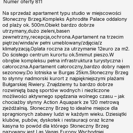
Numer oferty
811
Na sprzedaż apartament typu studio w miejscowości
Słoneczny Brzeg.Kompleks Aphrodite Palace oddalony
od plaży ok. 500m.Obiekt bardzo dobrze
utrzymany,dużo zieleni,basen
zewnetrzny,recepcja,ochrona.Apartament na trzecim
piętrze/winda/w pełni umeblowany/zdjęcia/z
klimatyzacją.Oplata roczna za utrzymanie 12euro za m2.
Do ścisłego centrum kurortu ok.5mimut pieszo.W
obrębie kompleksu pełna infrastruktura turystyczna i
całoroczna.Apartament całoroczny,bardzo dobry najem
sezonowy.Do lotniska w Burgas 25km.Słoneczny Brzeg
to słynny nadmorski kurort z najpiękniejszymi plażami
Bułgarskiej Riwiery. Znajdziemy tu bardzo dobrze
rozwiniętą bazę sportów wodnych i niezliczone
możliwości aktywnego spędzania wolnego czasu – jak
chociażby słynny Action Aquapark ze 120 metrową
zjeżdżalnią. Słoneczny Brzeg to idealne miejsce dla
spragnionych zabawy ludzi w każdym wieku. Dziesiątki
klubów, pubów, dyskotek i restauracji oraz liczne
kasyna to powód dla którego Słoneczny Brzeg
nazywany jest Las Vegas Europy Wschodniej.