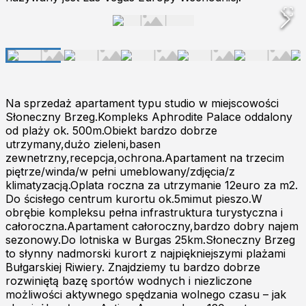
Na sprzedaż apartament typu studio w miejscowości
Słoneczny Brzeg.Kompleks Aphrodite Palace oddalony
od plaży ok. 500m.Obiekt bardzo dobrze
utrzymany,dużo zieleni,basen
zewnetrzny,recepcja,ochrona.Apartament na trzecim
piętrze/winda/w pełni umeblowany/zdjęcia/z
klimatyzacją.Oplata roczna za utrzymanie 12euro za m2.
Do ścisłego centrum kurortu ok.5mimut pieszo.W
obrębie kompleksu pełna infrastruktura turystyczna i
całoroczna.Apartament całoroczny,bardzo dobry najem
sezonowy.Do lotniska w Burgas 25km.Słoneczny Brzeg
to słynny nadmorski kurort z najpiękniejszymi plażami
Bułgarskiej Riwiery. Znajdziemy tu bardzo dobrze
rozwiniętą bazę sportów wodnych i niezliczone
możliwości aktywnego spędzania wolnego czasu – jak