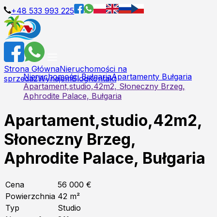
+48 533 993 225
Strona Główna
Nieruchomości na
Nieruchomości Bułgaria
Apartamenty Bułgaria
sprzedaż
Wynajem
Blog
Kontakt
Apartament,studio,42m2, Słoneczny Brzeg,
Aphrodite Palace, Bułgaria
Apartament,studio,42m2,
Słoneczny Brzeg,
Aphrodite Palace, Bułgaria
Cena
56 000 €
Powierzchnia
42
m²
Typ
Studio