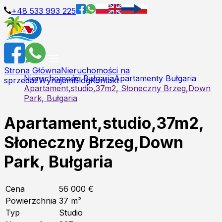
+48 533 993 225
Strona Główna
Nieruchomości na
Nieruchomości Bułgaria
Apartamenty Bułgaria
sprzedaż
Wynajem
Blog
Kontakt
Apartament,studio,37m2, Słoneczny Brzeg,Down
Park, Bułgaria
Apartament,studio,37m2,
Słoneczny Brzeg,Down
Park, Bułgaria
Cena
56 000 €
Powierzchnia
37
m²
Typ
Studio