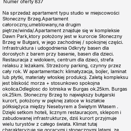
Numer oferty
837
Na sprzedaż apartament typu studio w miejscowości
Słoneczny Brzeg.Apartament
całoroczny,umeblowany,na drugim
piętrze/winda/.Apartament znajduje się w kompleksie
Dawn Park,ktory położony jest w kurorcie Słoneczny
Brzeg w Bułgarii, w jego zachodniej / spokojnej części.
Infrastruktura i udogodnienia Odkryty basen dla
dorosłych z barem przy basenie, basen dla dzieci.
Restauracja z widokiem, centrum dla dzieci, strefa
relaksu z leżakami. Strzeżony parking, czynny przez
cały rok. W apartamentach: klimatyzacja, bojler, laminat
lub płytki, materiały włoskiej produkcji. Zaletą kompleksu
jest bliskość morza + stosunkowo spokojna
okolica.Odleglosc do lotniska w Burgas ok.25km. Burgas
ok.25km. Słoneczny Brzeg to największy bułgarski
kurort, położony w pięknej zatoce w kształcie
półksiężyca między Nesebyrem a Świętym Własem .
Dzięki setkom hoteli, licznym restauracjom, sklepom i
zabudowanej infrastrukturze, dziś kurort przyjmuje
wielu turystów z całego świata. Klimat tutaj
charakteryzuje się gorącymi i słonecznymi latami, ze