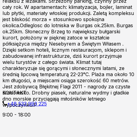
relaksu z leżakami. Strzeżony parking, czynny przez
cały rok. W apartamentach: klimatyzacja, bojler, laminat
lub płytki, materiały włoskiej produkcji. Zaletą kompleksu
jest bliskość morza + stosunkowo spokojna
okolica.Odleglosc do lotniska w Burgas ok.25km. Burgas
ok.25km. Słoneczny Brzeg to największy bułgarski
kurort, położony w pięknej zatoce w kształcie
półksiężyca między Nesebyrem a Świętym Własem .
Dzięki setkom hoteli, licznym restauracjom, sklepom i
zabudowanej infrastrukturze, dziś kurort przyjmuje
wielu turystów z całego świata. Klimat tutaj
charakteryzuje się gorącymi i słonecznymi latami, ze
średnią lipcową temperaturą 22-23°C. Plaża ma około 10
km długości, a miejscami osiąga szerokość 60 metrów.
Jest zdobywcą Błękitnej Flagi 2011 - nagrody za czyste
środowisko. Drobny piasek, naturalne wydmy i gładkie
KONTAKT
dno morskie przyciągają miłośników letniego
+48 533 993 225
wypoczynku.P
9:00 - 18:00
Zapraszamy do kontaktu online!
Burgas p.k