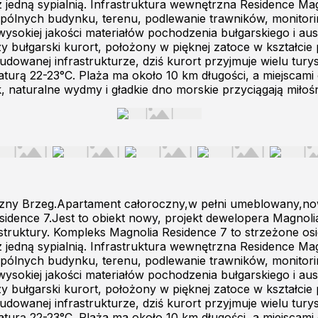
z jedną sypialnią. Infrastruktura wewnętrzna Residence Ma
ólnych budynku, terenu, podlewanie trawników, monitorin
sokiej jakości materiałów pochodzenia bułgarskiego i aus
zy bułgarski kurort, położony w pięknej zatoce w kształc
udowanej infrastrukturze, dziś kurort przyjmuje wielu turyst
raturą 22-23°C. Plaża ma około 10 km długości, a miejscam
, naturalne wydmy i gładkie dno morskie przyciągają miłoś
zny Brzeg.Apartament całoroczny,w pełni umeblowany,now
idence 7.Jest to obiekt nowy, projekt dewelopera Magnolia
truktury. Kompleks Magnolia Residence 7 to strzeżone osi
z jedną sypialnią. Infrastruktura wewnętrzna Residence Ma
ólnych budynku, terenu, podlewanie trawników, monitorin
sokiej jakości materiałów pochodzenia bułgarskiego i aus
zy bułgarski kurort, położony w pięknej zatoce w kształc
udowanej infrastrukturze, dziś kurort przyjmuje wielu turyst
raturą 22-23°C. Plaża ma około 10 km długości, a miejscam