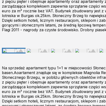
z pięciu pięter i obejmuje apartamenty oraz apartamenty 
zarządzająca kompleksem zapewnia sprzątanie części wsp
euro za m² rocznie bez VAT. Budynek zbudowany jest z wy
lotniska w Burgas ok.25km. Słoneczny Brzeg to najwięks
Dzięki setkom hoteli, licznym restauracjom, sklepom i zab
gorącymi i słonecznymi latami, ze średnią lipcową tempe
Flagi 2011 - nagrody za czyste środowisko. Drobny piasek
Na sprzedaż apartament typu 1+1 w miejscowości Słonec
basen.Aoartament znajduje się w kompleksie Magnolia Res
Słonecznego Brzegu, w pobliżu głównych obiektów infras
z pięciu pięter i obejmuje apartamenty oraz apartamenty 
zarządzająca kompleksem zapewnia sprzątanie części wsp
euro za m² rocznie bez VAT. Budynek zbudowany jest z wy
lotniska w Burgas ok.25km. Słoneczny Brzeg to najwięks
Dzięki setkom hoteli, licznym restauracjom, sklepom i zab
gorącymi i słonecznymi latami, ze średnią lipcową tempe