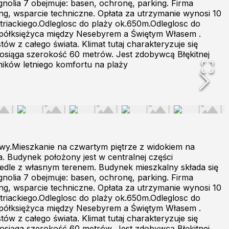
gnolia 7 obejmuje: basen, ochronę, parking. Firma
g, wsparcie techniczne. Opłata za utrzymanie wynosi 10
triackiego.Odleglosc do plaży ok.650m.Odleglosc do
ie półksiężyca między Nesebyrem a Świętym Własem .
ów z całego świata. Klimat tutaj charakteryzuje się
i osiąga szerokość 60 metrów. Jest zdobywcą Błękitnej
ników letniego komfortu na plaży
y.Mieszkanie na czwartym piętrze z widokiem na
. Budynek położony jest w centralnej części
edle z własnym terenem. Budynek mieszkalny składa się
gnolia 7 obejmuje: basen, ochronę, parking. Firma
g, wsparcie techniczne. Opłata za utrzymanie wynosi 10
triackiego.Odleglosc do plaży ok.650m.Odleglosc do
ie półksiężyca między Nesebyrem a Świętym Własem .
ów z całego świata. Klimat tutaj charakteryzuje się
i osiąga szerokość 60 metrów. Jest zdobywcą Błękitnej