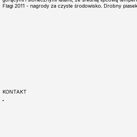
Flagi 2011 - nagrody za czyste środowisko. Drobny piasek
KONTAKT
+48 533 993 225
9:00 - 18:00
Zapraszamy do kontaktu online!
Burgas p.k