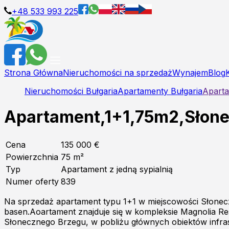
+48 533 993 225
Strona Główna
Nieruchomości na sprzedaż
Wynajem
Blog
Nieruchomości Bułgaria
Apartamenty Bułgaria
Aparta
Apartament,1+1,75m2,Słonec
Cena
135 000 €
Powierzchnia
75
m²
Typ
Apartament z jedną sypialnią
Numer oferty
839
Na sprzedaż apartament typu 1+1 w miejscowości Słonec
basen.Aoartament znajduje się w kompleksie Magnolia Res
Słonecznego Brzegu, w pobliżu głównych obiektów infras