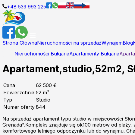
+48 533 993 225
Strona Główna
Nieruchomości na sprzedaż
Wynajem
Blog
Nieruchomości Bułgaria
Apartamenty Bułgaria
Aparta
Apartament,studio,52m2, S
Cena
62 500 €
Powierzchnia
52
m²
Typ
Studio
Numer oferty
844
Na sprzedaż apartament typu studio w miejscowości Sło
Grenada".Kompleks znajduje się ok100 metrow od plaży, 
komfortowego letniego odpoczynku lub do wynajmu. Charak