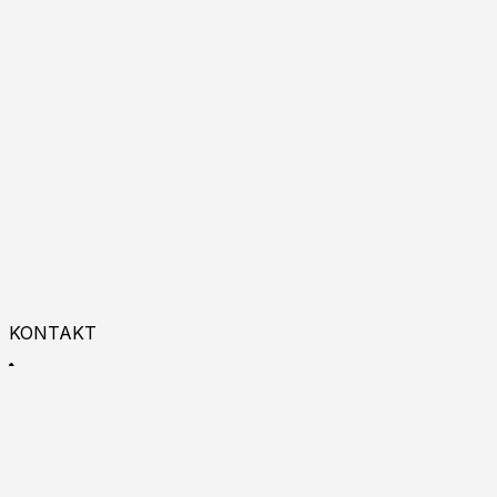
KONTAKT
+48 533 993 225
9:00 - 18:00
Zapraszamy do kontaktu online!
Burgas p.k