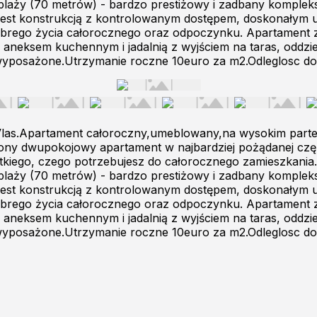
 do plaży (70 metrów) - bardzo prestiżowy i zadbany komplek
est konstrukcją z kontrolowanym dostępem, doskonałym u
o dobrego życia całorocznego oraz odpoczynku. Apartament
neksem kuchennym i jadalnią z wyjściem na taras, oddzielnej
 wyposażone.Utrzymanie roczne 10euro za m2.Odleglosc do
las.Apartament całoroczny,umeblowany,na wysokim parterze
y dwupokojowy apartament w najbardziej pożądanej części S
stkiego, czego potrzebujesz do całorocznego zamieszkania.
 do plaży (70 metrów) - bardzo prestiżowy i zadbany komplek
est konstrukcją z kontrolowanym dostępem, doskonałym u
o dobrego życia całorocznego oraz odpoczynku. Apartament
neksem kuchennym i jadalnią z wyjściem na taras, oddzielnej
 wyposażone.Utrzymanie roczne 10euro za m2.Odleglosc do