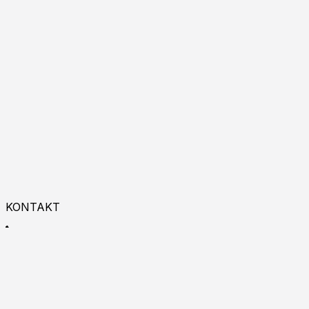
KONTAKT
+48 533 993 225
9:00 - 18:00
Zapraszamy do kontaktu online!
Burgas p.k