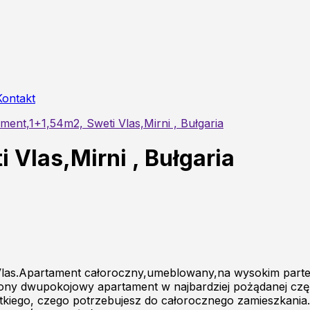
Kontakt
ment,1+1,54m2, Sweti Vlas,Mirni , Bułgaria
Vlas,Mirni , Bułgaria
las.Apartament całoroczny,umeblowany,na wysokim parterze
y dwupokojowy apartament w najbardziej pożądanej części S
stkiego, czego potrzebujesz do całorocznego zamieszkania.