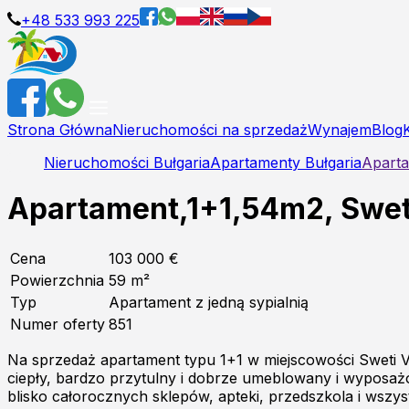
+48 533 993 225
Strona Główna
Nieruchomości na sprzedaż
Wynajem
Blog
Nieruchomości Bułgaria
Apartamenty Bułgaria
Aparta
Apartament,1+1,54m2, Sweti 
Cena
103 000 €
Powierzchnia
59
m²
Typ
Apartament z jedną sypialnią
Numer oferty
851
Na sprzedaż apartament typu 1+1 w miejscowości Sweti V
ciepły, bardzo przytulny i dobrze umeblowany i wyposażon
blisko całorocznych sklepów, apteki, przedszkola i wszy