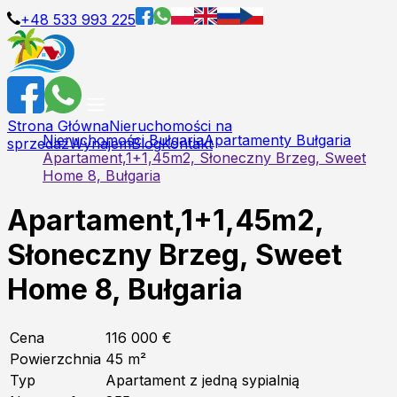
+48 533 993 225
Strona Główna
Nieruchomości na
Nieruchomości Bułgaria
Apartamenty Bułgaria
sprzedaż
Wynajem
Blog
Kontakt
Apartament,1+1,45m2, Słoneczny Brzeg, Sweet
Home 8, Bułgaria
Apartament,1+1,45m2,
Słoneczny Brzeg, Sweet
Home 8, Bułgaria
Cena
116 000 €
Powierzchnia
45
m²
Typ
Apartament z jedną sypialnią