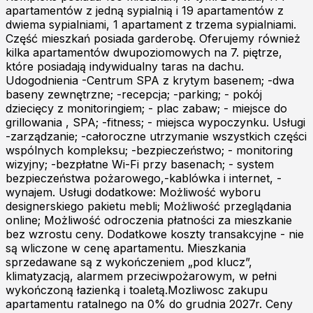
apartamentów z jedną sypialnią i 19 apartamentów z
dwiema sypialniami, 1 apartament z trzema sypialniami.
Część mieszkań posiada garderobę. Oferujemy również
kilka apartamentów dwupoziomowych na 7. piętrze,
które posiadają indywidualny taras na dachu.
Udogodnienia -Centrum SPA z krytym basenem; -dwa
baseny zewnętrzne; -recepcja; -parking; - pokój
dziecięcy z monitoringiem; - plac zabaw; - miejsce do
grillowania , SPA; -fitness; - miejsca wypoczynku. Usługi
-zarządzanie; -całoroczne utrzymanie wszystkich części
wspólnych kompleksu; -bezpieczeństwo; - monitoring
wizyjny; -bezpłatne Wi-Fi przy basenach; - system
bezpieczeństwa pożarowego,-kablówka i internet, -
wynajem. Usługi dodatkowe: Możliwość wyboru
designerskiego pakietu mebli; Możliwość przeglądania
online; Możliwość odroczenia płatności za mieszkanie
bez wzrostu ceny. Dodatkowe koszty transakcyjne - nie
są wliczone w cenę apartamentu. Mieszkania
sprzedawane są z wykończeniem „pod klucz”,
klimatyzacją, alarmem przeciwpożarowym, w pełni
wykończoną łazienką i toaletą.Mozliwosc zakupu
apartamentu ratalnego na 0% do grudnia 2027r. Ceny