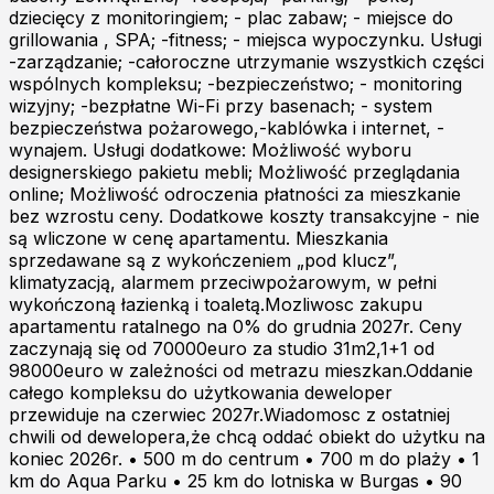
dziecięcy z monitoringiem; - plac zabaw; - miejsce do
grillowania , SPA; -fitness; - miejsca wypoczynku. Usługi
-zarządzanie; -całoroczne utrzymanie wszystkich części
wspólnych kompleksu; -bezpieczeństwo; - monitoring
wizyjny; -bezpłatne Wi-Fi przy basenach; - system
bezpieczeństwa pożarowego,-kablówka i internet, -
wynajem. Usługi dodatkowe: Możliwość wyboru
designerskiego pakietu mebli; Możliwość przeglądania
online; Możliwość odroczenia płatności za mieszkanie
bez wzrostu ceny. Dodatkowe koszty transakcyjne - nie
są wliczone w cenę apartamentu. Mieszkania
sprzedawane są z wykończeniem „pod klucz”,
klimatyzacją, alarmem przeciwpożarowym, w pełni
wykończoną łazienką i toaletą.Mozliwosc zakupu
apartamentu ratalnego na 0% do grudnia 2027r. Ceny
zaczynają się od 70000euro za studio 31m2,1+1 od
98000euro w zależności od metrazu mieszkan.Oddanie
całego kompleksu do użytkowania deweloper
przewiduje na czerwiec 2027r.Wiadomosc z ostatniej
chwili od dewelopera,że chcą oddać obiekt do użytku na
koniec 2026r. • 500 m do centrum • 700 m do plaży • 1
km do Aqua Parku • 25 km do lotniska w Burgas • 90