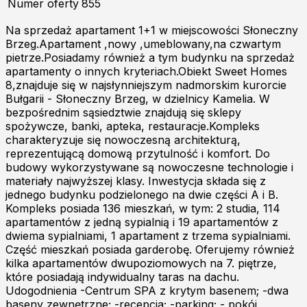
Numer oferty
855
Na sprzedaż apartament 1+1 w miejscowości Słoneczny
Brzeg.Apartament ,nowy ,umeblowany,na czwartym
pietrze.Posiadamy również a tym budynku na sprzedaż
apartamenty o innych kryteriach.Obiekt Sweet Homes
8,znajduje się w najsłynniejszym nadmorskim kurorcie
Bułgarii - Słoneczny Brzeg, w dzielnicy Kamelia. W
bezpośrednim sąsiedztwie znajdują się sklepy
spożywcze, banki, apteka, restauracje.Kompleks
charakteryzuje się nowoczesną architekturą,
reprezentującą domową przytulność i komfort. Do
budowy wykorzystywane są nowoczesne technologie i
materiały najwyższej klasy. Inwestycja składa się z
jednego budynku podzielonego na dwie części A i B.
Kompleks posiada 136 mieszkań, w tym: 2 studia, 114
apartamentów z jedną sypialnią i 19 apartamentów z
dwiema sypialniami, 1 apartament z trzema sypialniami.
Część mieszkań posiada garderobę. Oferujemy również
kilka apartamentów dwupoziomowych na 7. piętrze,
które posiadają indywidualny taras na dachu.
Udogodnienia -Centrum SPA z krytym basenem; -dwa
baseny zewnętrzne; -recepcja; -parking; - pokój