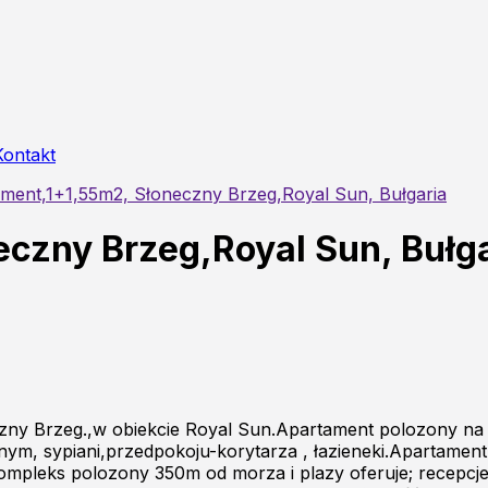
Kontakt
ment,1+1,55m2, Słoneczny Brzeg,Royal Sun, Bułgaria
czny Brzeg,Royal Sun, Bułga
zny Brzeg.,w obiekcie Royal Sun.Apartament polozony na 
ym, sypiani,przedpokoju-korytarza , łazieneki.Apartament
ompleks polozony 350m od morza i plazy oferuje; recepcj