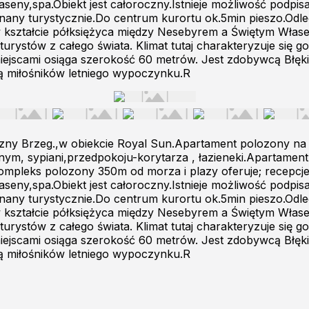
seny,spa.Obiekt jest całoroczny.Istnieje możliwość podp
nany turystycznie.Do centrum kurortu ok.5min pieszo.Odle
w kształcie półksiężyca między Nesebyrem a Świętym Własem
turystów z całego świata. Klimat tutaj charakteryzuje się g
iejscami osiąga szerokość 60 metrów. Jest zdobywcą Błęki
ją miłośników letniego wypoczynku.R
zny Brzeg.,w obiekcie Royal Sun.Apartament polozony na 
ym, sypiani,przedpokoju-korytarza , łazieneki.Apartament
ompleks polozony 350m od morza i plazy oferuje; recepcj
seny,spa.Obiekt jest całoroczny.Istnieje możliwość podp
nany turystycznie.Do centrum kurortu ok.5min pieszo.Odle
w kształcie półksiężyca między Nesebyrem a Świętym Własem
turystów z całego świata. Klimat tutaj charakteryzuje się g
iejscami osiąga szerokość 60 metrów. Jest zdobywcą Błęki
ją miłośników letniego wypoczynku.R