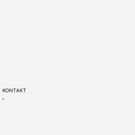
KONTAKT
+48 533 993 225
9:00 - 18:00
Zapraszamy do kontaktu online!
Burgas p.k