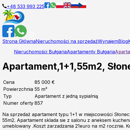
+48 533 993 225
Strona Główna
Nieruchomości na sprzedaż
Wynajem
Blog
Nieruchomości Bułgaria
Apartamenty Bułgaria
Aparta
Apartament,1+1,55m2, Słone
Cena
85 000 €
Powierzchnia
55
m²
Typ
Apartament z jedną sypialnią
Numer oferty
857
Na sprzedaż apartament typu 1+1 w miejscowości Słonec
55m2. Apartament sklada sie z salonu z aneksem kuchenn
umeblowany .Koszt zarzadzania 21euro na m2 rocznie. K