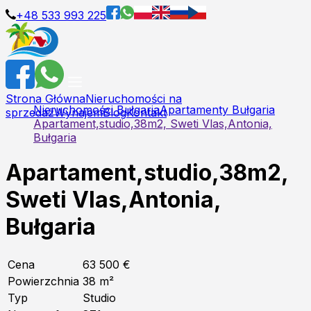
+48 533 993 225
Strona Główna
Nieruchomości na
Nieruchomości Bułgaria
Apartamenty Bułgaria
sprzedaż
Wynajem
Blog
Kontakt
Apartament,studio,38m2, Sweti Vlas,Antonia,
Bułgaria
Apartament,studio,38m2,
Sweti Vlas,Antonia,
Bułgaria
Cena
63 500 €
Powierzchnia
38
m²
Typ
Studio