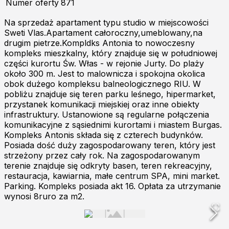
Numer oferty
871
Na sprzedaż apartament typu studio w miejscowości
Sweti Vlas.Apartament całoroczny,umeblowany,na
drugim pietrze.Kompldks Antonia to nowoczesny
kompleks mieszkalny, który znajduje się w południowej
części kurortu Św. Włas - w rejonie Jurty. Do plaży
około 300 m. Jest to malownicza i spokojna okolica
obok dużego kompleksu balneologicznego RIU. W
pobliżu znajduje się teren parku leśnego, hipermarket,
przystanek komunikacji miejskiej oraz inne obiekty
infrastruktury. Ustanowione są regularne połączenia
komunikacyjne z sąsiednimi kurortami i miastem Burgas.
Kompleks Antonis składa się z czterech budynków.
Posiada dość duży zagospodarowany teren, który jest
strzeżony przez cały rok. Na zagospodarowanym
terenie znajduje się odkryty basen, teren rekreacyjny,
restauracja, kawiarnia, małe centrum SPA, mini market.
Parking. Kompleks posiada akt 16. Opłata za utrzymanie
wynosi 8ruro za m2.