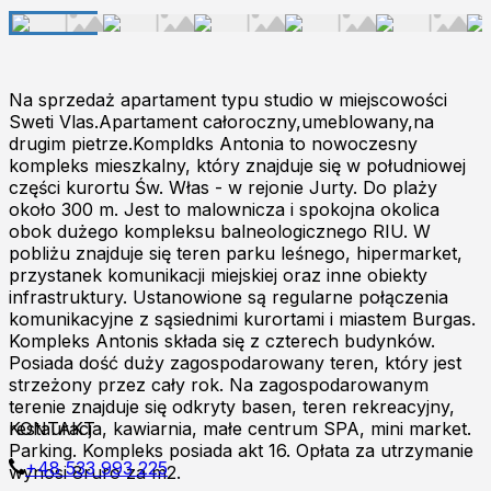
Na sprzedaż apartament typu studio w miejscowości
Sweti Vlas.Apartament całoroczny,umeblowany,na
drugim pietrze.Kompldks Antonia to nowoczesny
kompleks mieszkalny, który znajduje się w południowej
części kurortu Św. Włas - w rejonie Jurty. Do plaży
około 300 m. Jest to malownicza i spokojna okolica
obok dużego kompleksu balneologicznego RIU. W
pobliżu znajduje się teren parku leśnego, hipermarket,
przystanek komunikacji miejskiej oraz inne obiekty
infrastruktury. Ustanowione są regularne połączenia
komunikacyjne z sąsiednimi kurortami i miastem Burgas.
Kompleks Antonis składa się z czterech budynków.
Posiada dość duży zagospodarowany teren, który jest
strzeżony przez cały rok. Na zagospodarowanym
terenie znajduje się odkryty basen, teren rekreacyjny,
restauracja, kawiarnia, małe centrum SPA, mini market.
KONTAKT
Parking. Kompleks posiada akt 16. Opłata za utrzymanie
+48 533 993 225
wynosi 8ruro za m2.