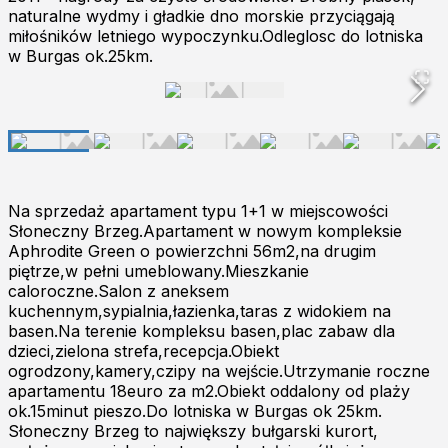
naturalne wydmy i gładkie dno morskie przyciągają
miłośników letniego wypoczynku.Odleglosc do lotniska
w Burgas ok.25km.
Na sprzedaż apartament typu 1+1 w miejscowości
Słoneczny Brzeg.Apartament w nowym kompleksie
Aphrodite Green o powierzchni 56m2,na drugim
piętrze,w pełni umeblowany.Mieszkanie
caloroczne.Salon z aneksem
kuchennym,sypialnia,łazienka,taras z widokiem na
basen.Na terenie kompleksu basen,plac zabaw dla
dzieci,zielona strefa,recepcja.Obiekt
ogrodzony,kamery,czipy na wejście.Utrzymanie roczne
apartamentu 18euro za m2.Obiekt oddalony od plaży
ok.15minut pieszo.Do lotniska w Burgas ok 25km.
Słoneczny Brzeg to największy bułgarski kurort,