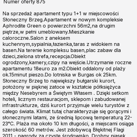
Numer oferty
875
Na sprzedaż apartament typu 1+1 w miejscowości
Słoneczny Brzeg.Apartament w nowym kompleksie
Aphrodite Green o powierzchni 56m2,na drugim
piętrze,w pełni umeblowany.Mieszkanie
caloroczne.Salon z aneksem
kuchennym,sypialnia,łazienka,taras z widokiem na
basen.Na terenie kompleksu basen,plac zabaw dla
dzieci,zielona strefa,recepcja.Obiekt
ogrodzony,kamery,czipy na wejście.Utrzymanie roczne
apartamentu 18euro za m2.Obiekt oddalony od plaży
ok.15minut pieszo.Do lotniska w Burgas ok 25km.
Słoneczny Brzeg to największy bułgarski kurort,
położony w pięknej zatoce w kształcie półksiężyca
między Nesebyrem a Świętym Własem . Dzięki setkom
hoteli, licznym restauracjom, sklepom i zabudowanej
infrastrukturze, dziś kurort przyjmuje wielu turystów z
całego świata. Klimat tutaj charakteryzuje się gorącymi i
słonecznymi latami, ze średnią lipcową temperaturą 22-
23°C. Plaża ma około 10 km długości, a miejscami osiąga
szerokość 60 metrów. Jest zdobywcą Błękitnej Flagi
2011 - nagrody za czyste środowisko. Drobny piasek,