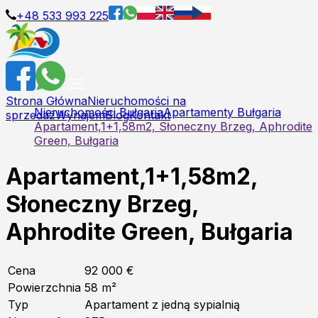
+48 533 993 225
Strona Główna
Nieruchomości na
Nieruchomości Bułgaria
Apartamenty Bułgaria
sprzedaż
Wynajem
Blog
Kontakt
Apartament,1+1,58m2, Słoneczny Brzeg, Aphrodite
Green, Bułgaria
Apartament,1+1,58m2,
Słoneczny Brzeg,
Aphrodite Green, Bułgaria
Cena
92 000 €
Powierzchnia
58
m²
Typ
Apartament z jedną sypialnią