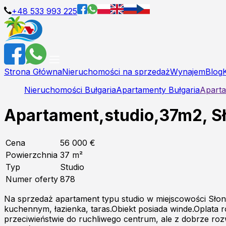
+48 533 993 225
Strona Główna
Nieruchomości na sprzedaż
Wynajem
Blog
Nieruchomości Bułgaria
Apartamenty Bułgaria
Aparta
Apartament,studio,37m2, Sł
Cena
56 000 €
Powierzchnia
37
m²
Typ
Studio
Numer oferty
878
Na sprzedaż apartament typu studio w miejscowości Słon
kuchennym, łazienka, taras.Obiekt posiada winde.Oplata
przeciwieństwie do ruchliwego centrum, ale z dobrze rozwi