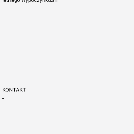
letniego wypoczynku.sh
KONTAKT
+48 533 993 225
9:00 - 18:00
Zapraszamy do kontaktu online!
Burgas p.k