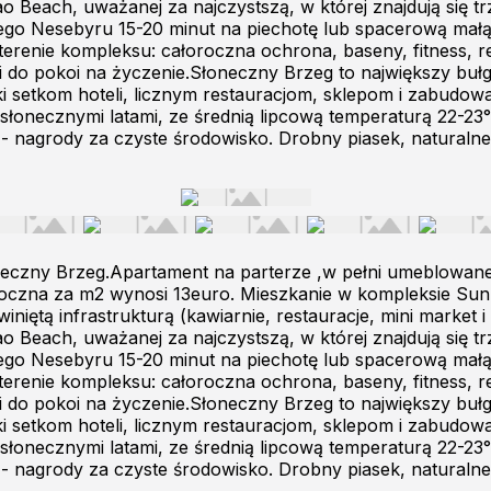
cao Beach, uważanej za najczystszą, w której znajdują si
go Nesebyru 15-20 minut na piechotę lub spacerową małą
terenie kompleksu: całoroczna ochrona, baseny, fitness, res
i do pokoi na życzenie.Słoneczny Brzeg to największy bułg
setkom hoteli, licznym restauracjom, sklepom i zabudowane
 i słonecznymi latami, ze średnią lipcową temperaturą 22-23
 - nagrody za czyste środowisko. Drobny piasek, naturalne
eczny Brzeg.Apartament na parterze ,w pełni umeblowane,
 roczna za m2 wynosi 13euro. Mieszkanie w kompleksie Sun
niętą infrastrukturą (kawiarnie, restauracje, mini market i
cao Beach, uważanej za najczystszą, w której znajdują si
go Nesebyru 15-20 minut na piechotę lub spacerową małą
terenie kompleksu: całoroczna ochrona, baseny, fitness, res
i do pokoi na życzenie.Słoneczny Brzeg to największy bułg
setkom hoteli, licznym restauracjom, sklepom i zabudowane
 i słonecznymi latami, ze średnią lipcową temperaturą 22-23
 - nagrody za czyste środowisko. Drobny piasek, naturalne