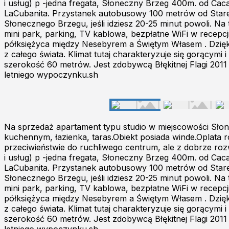
i usług) p -jedna fregata, Słoneczny Brzeg 400m. od Ca
LaCubanita. Przystanek autobusowy 100 metrów od Stare
Słonecznego Brzegu, jeśli idziesz 20-25 minut powoli. Na 
mini park, parking, TV kablowa, bezpłatne WiFi w recepcj
półksiężyca między Nesebyrem a Świętym Własem . Dzięki 
z całego świata. Klimat tutaj charakteryzuje się gorącymi
szerokość 60 metrów. Jest zdobywcą Błękitnej Flagi 2011
letniego wypoczynku.sh
Na sprzedaż apartament typu studio w miejscowości Słon
kuchennym, łazienka, taras.Obiekt posiada winde.Oplata
przeciwieństwie do ruchliwego centrum, ale z dobrze rozwi
i usług) p -jedna fregata, Słoneczny Brzeg 400m. od Ca
LaCubanita. Przystanek autobusowy 100 metrów od Stare
Słonecznego Brzegu, jeśli idziesz 20-25 minut powoli. Na 
mini park, parking, TV kablowa, bezpłatne WiFi w recepcj
półksiężyca między Nesebyrem a Świętym Własem . Dzięki 
z całego świata. Klimat tutaj charakteryzuje się gorącymi
szerokość 60 metrów. Jest zdobywcą Błękitnej Flagi 2011