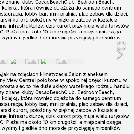
ę trzy znane kluby CacaoBeachClub, BedroomBeach,
 kolejką, która również dojeżdża do samego centrum
tauracja, lobby bar, mini pralnia, plac zabaw dla dzieci,
arski kurort, położony w pięknej zatoce w kształcie
j infrastrukturze, dziś kurort przyjmuje wielu turystów
°C. Plaża ma około 10 km długości, a miejscami osiąga
 wydmy i gładkie dno morskie przyciągają miłośników
jak na zdjęciach,klimatyzacja.Salon z aneksem
ny View Central położone w spokojnej części kurortu w
 prosta sieć to nie duże sklepy wszelkiego rodzaju handlu
ę trzy znane kluby CacaoBeachClub, BedroomBeach,
 kolejką, która również dojeżdża do samego centrum
tauracja, lobby bar, mini pralnia, plac zabaw dla dzieci,
arski kurort, położony w pięknej zatoce w kształcie
j infrastrukturze, dziś kurort przyjmuje wielu turystów
°C. Plaża ma około 10 km długości, a miejscami osiąga
 wydmy i gładkie dno morskie przyciągają miłośników